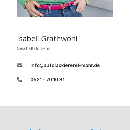
Isabell Grathwohl
Geschäftsführerin

info@autolackiererei-mohr.de

0621 - 70 10 81