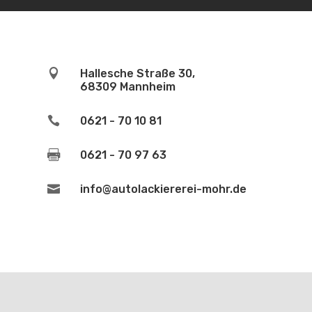

Hallesche Straße 30,
68309 Mannheim

0621 - 70 10 81

0621 - 70 97 63

info@autolackiererei-mohr.de